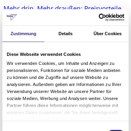
Mehr drin. Mehr draußen: Preisvorteile
für WAREMA Kassetten-Markisen
Genießen Sie die schönsten Tage des Jahres jetzt
Zustimmung
Details
Über Cookies
noch entspannter.
Beim Kauf einer WAREMA Kassetten-Markise
Terrea…
Diese Webseite verwendet Cookies
Wir verwenden Cookies, um Inhalte und Anzeigen zu
Mehr lesen
personalisieren, Funktionen für soziale Medien anbieten
zu können und die Zugriffe auf unsere Website zu
analysieren. Außerdem geben wir Informationen zu Ihrer
Verwendung unserer Website an unsere Partner für
soziale Medien, Werbung und Analysen weiter. Unsere
Partner führen diese Informationen möglicherweise mit
weiteren Daten zusammen, die Sie ihnen bereitgestellt
haben oder die sie im Rahmen Ihrer Nutzung der Dienste
gesammelt haben.
E