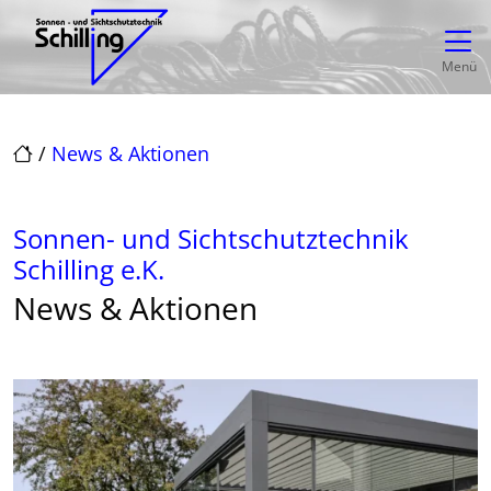
Direkt zur Top-Navigation
Direkt zur Hauptnavigation
Zum Inhalt springen
Direkt zum Footer
Hauptnavigation
Menü
/
News & Aktionen
Sonnen- und Sichtschutztechnik
Schilling e.K.
News & Aktionen