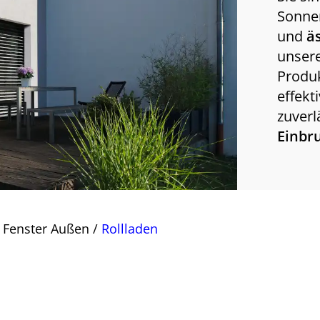
Sonne
und
ä
unsere
Produk
effekt
zuverl
Einb
 Fenster Außen
/
Rollladen