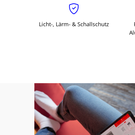
w
a
h
Licht-, Lärm- & Schallschutz
l
Al