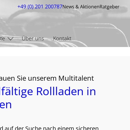
+49 (0) 201 200787
News & Aktionen
Ratgeber
te
Über uns
Kontakt
auen Sie unserem Multitalent
lfältige Rollladen in
sen
nd auf der Suche nach einem sicheren