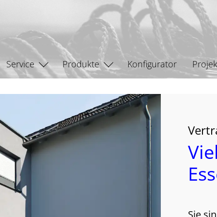
Service
Produkte
Konfigurator
Projek
Vertr
Vie
Es
Sie si