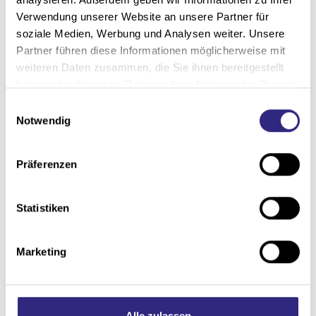
Verwendung unserer Website an unsere Partner für
soziale Medien, Werbung und Analysen weiter. Unsere
Partner führen diese Informationen möglicherweise mit
weiteren Daten zusammen, die Sie ihnen bereitgestellt
Terrassendächer
haben oder die sie im Rahmen Ihrer Nutzung der Dienste
gesammelt haben.
E
Notwendig
i
n
w
Präferenzen
i
l
l
Statistiken
i
g
Marketing
u
n
g
s
Alle zulassen