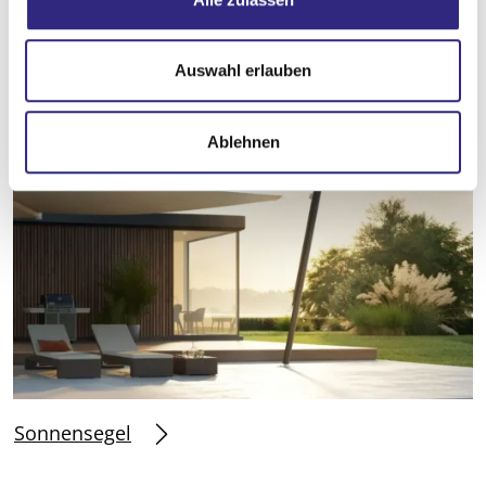
a
Sonnenschirme
u
s
Auswahl erlauben
w
a
Ablehnen
h
l
Sonnensegel