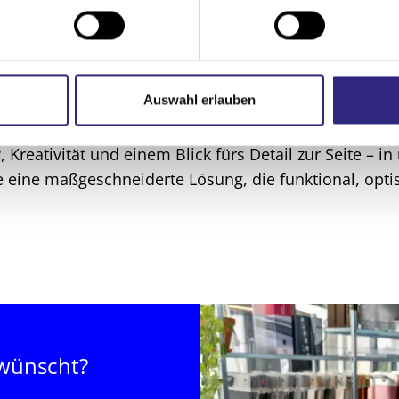
 bis zur fertigen Lösung.
ng – alles aus einer Han
Auswahl erlauben
ngen – bei uns beginnt jedes Projekt mit einer fundi
zu und finden gemeinsam mit Ihnen die passende Son
reativität und einem Blick fürs Detail zur Seite – in
ee eine maßgeschneiderte Lösung, die funktional, opti
ewünscht?