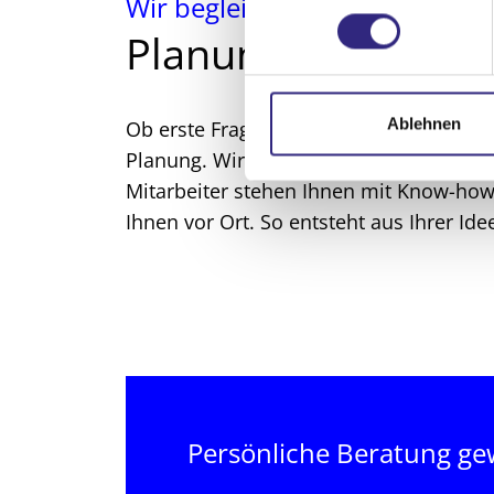
Wir begleiten Sie von der Idee
n
Planung & Umsetzu
w
i
l
l
Ablehnen
Ob erste Fragen oder konkrete Vorstellu
i
Planung. Wir nehmen uns Zeit, hören 
g
Mitarbeiter stehen Ihnen mit Know-how, K
u
Ihnen vor Ort. So entsteht aus Ihrer Id
n
g
s
a
u
s
w
a
h
Persönliche Beratung g
l