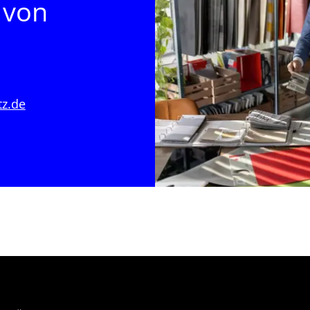
 von
tz.de