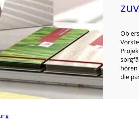
zuv
Ob ers
Vorste
Projek
sorgfä
hören
die p
nung