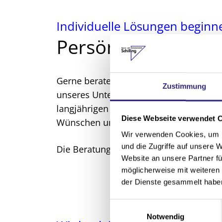
Individuelle Lösungen beginn
Persönliche Beratu
Gerne beraten Sie unsere Mitarbeiter i
Zustimmung
unseres Unternehmens. Wir möchten Si
langjährigen Erfahrung unterstützen, um
Diese Webseite verwendet 
Wünschen und unter Berücksichtigung 
Wir verwenden Cookies, um I
und die Zugriffe auf unsere 
Die Beratung ist für Sie selbstverständl
Website an unsere Partner fü
möglicherweise mit weiteren
der Dienste gesammelt habe
E
Notwendig
i