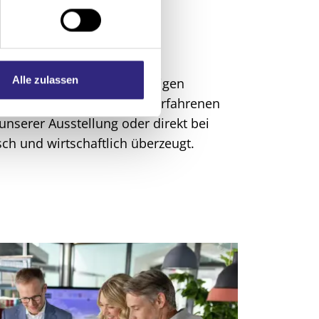
d
Alle zulassen
erten Beratung und sorgfältigen
nenschutzlösung. Unsere erfahrenen
 unserer Ausstellung oder direkt bei
sch und wirtschaftlich überzeugt.