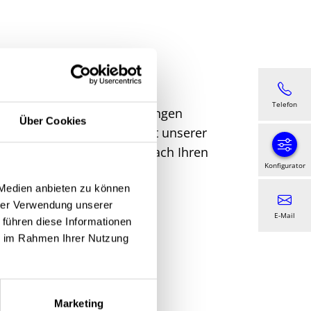
tent
Telefon
 Produkten und Dienstleistungen
Über Cookies
er Sonnenschutzanlage mit unserer
e Lösung zu finden – ganz nach Ihren
Konfigurator
 Medien anbieten zu können
hrer Verwendung unserer
E-Mail
 führen diese Informationen
ie im Rahmen Ihrer Nutzung
Marketing