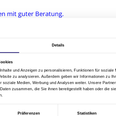
en mit guter Beratung.
ng – individuell & kompe
n unserer Ausstellung oder bei Ihnen vor Ort zu allen
Details
e schon in der Planungsphase über Art und Design d
 die für Sie optimalste und finanziell interessantest
Cookies
baulicher Vorgaben.
nhalte und Anzeigen zu personalisieren, Funktionen für soziale
Website zu analysieren. Außerdem geben wir Informationen zu I
ich
kostenfrei
und
unverbindlich
.
r soziale Medien, Werbung und Analysen weiter. Unsere Partner
 Daten zusammen, die Sie ihnen bereitgestellt haben oder die s
n.
Präferenzen
Statistiken