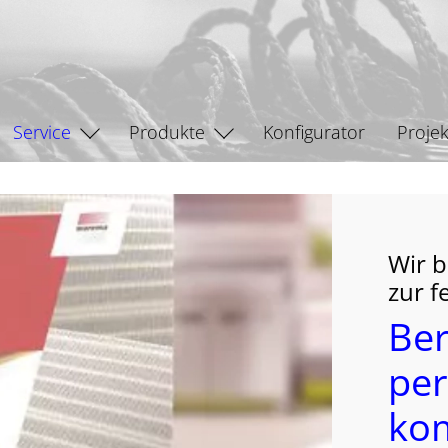
Service
Produkte
Konfigurator
Projek
Wir b
zur f
Ber
per
ko