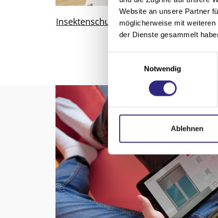
Website an unsere Partner fü
Insektenschutz
möglicherweise mit weiteren
der Dienste gesammelt habe
E
Notwendig
i
n
w
i
l
l
Ablehnen
i
g
u
n
g
s
a