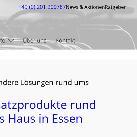
+49 (0) 201 200787
News & Aktionen
Ratgeber
te
Über uns
Kontakt
ndere Lösungen rund ums
atzprodukte rund
 Haus in Essen