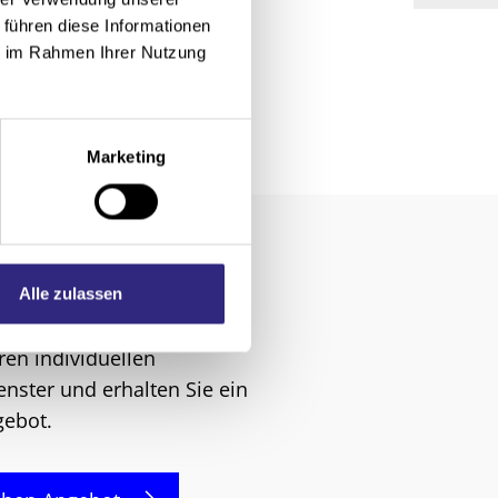
 führen diese Informationen
ie im Rahmen Ihrer Nutzung
Marketing
in neuer
Alle zulassen
 am Fenster?
ren individuellen
nster und erhalten Sie ein
gebot.