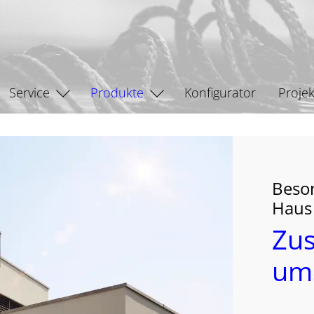
Service
Produkte
Konfigurator
Projek
Beso
Haus
Zus
ums