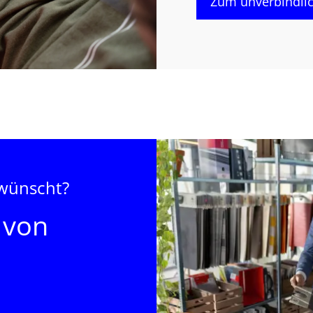
Zum unverbindli
ewünscht?
 von