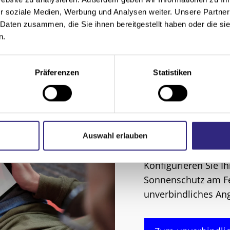
r soziale Medien, Werbung und Analysen weiter. Unsere Partner
Steuerungssysteme
 Daten zusammen, die Sie ihnen bereitgestellt haben oder die s
n.
Präferenzen
Statistiken
Was kostet me
Auswahl erlauben
Insektenschutz
Konfigurieren Sie Ih
Sonnenschutz am Fe
unverbindliches An