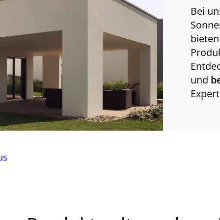
Bei un
Sonnen
bieten
Produk
Entde
und
b
Expert
us