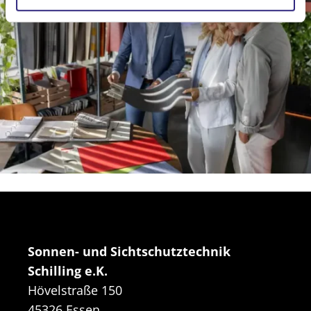
l
Sonnen- und Sichtschutztechnik
Schilling e.K.
Hövelstraße 150
45326 Essen