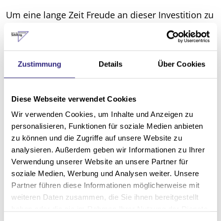
Um eine lange Zeit Freude an dieser Investition zu
haben, sollten Sonnenschutzanlagen regelmäßig
gewartet werden. Schließen Sie einen
Wartungsvertrag mit uns ab, so überprüfen wir im
Zustimmung
Details
Über Cookies
vereinbarten Turnus Ihre Sonnenschutzprodukte,
um teure Langzeitschäden zu vermeiden.
Diese Webseite verwendet Cookies
Bei Bedarf kümmern wir uns gerne um die
Wir verwenden Cookies, um Inhalte und Anzeigen zu
Anmietung einer entsprechenden Arbeitsbühne,
personalisieren, Funktionen für soziale Medien anbieten
damit wir auch Anlagen in höher gelegenen
zu können und die Zugriffe auf unsere Website zu
analysieren. Außerdem geben wir Informationen zu Ihrer
Etagen überprüfen können. Auch die
Verwendung unserer Website an unsere Partner für
Genehmigung etwaig nötiger Absperrungen
soziale Medien, Werbung und Analysen weiter. Unsere
können wir für Sie einholen.
Partner führen diese Informationen möglicherweise mit
weiteren Daten zusammen, die Sie ihnen bereitgestellt
Nähere Informationen erhalten Sie gerne von
haben oder die sie im Rahmen Ihrer Nutzung der Dienste
unseren Mitarbeitern, persönlich in unserer
gesammelt haben.