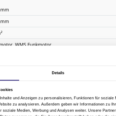
0 mm
0 mm
m²
motor, WMS Funkmotor
inium
n
Details
rung, bei Austausch der Fenster, für abgeschrägte Fe
esondere im Giebelbereich, Neubau
Cookies
nhalte und Anzeigen zu personalisieren, Funktionen für soziale
Website zu analysieren. Außerdem geben wir Informationen zu I
r soziale Medien, Werbung und Analysen weiter. Unsere Partner