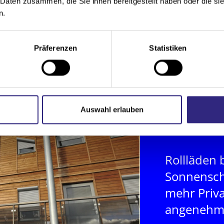
 Daten zusammen, die Sie ihnen bereitgestellt haben oder die s
n.
Präferenzen
Statistiken
Auswahl erlauben
Rollläden 
Sonnensch
mehr Priv
angenehm