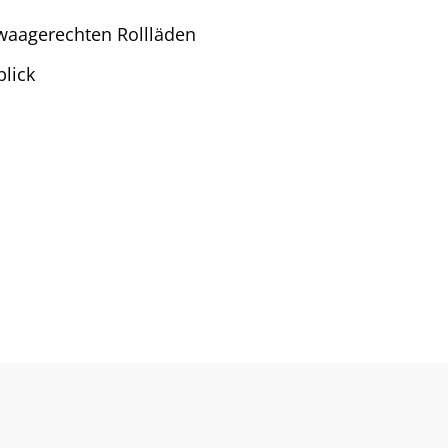
waagerechten Rollläden
blick