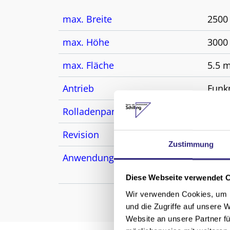
max. Breite
250
max. Höhe
300
max. Fläche
5.5 
Antrieb
Funk
Rolladenpanzer
Alum
Revision
inne
Zustimmung
Anwendungsbereich
Sanie
insb
Diese Webseite verwendet 
Wir verwenden Cookies, um I
und die Zugriffe auf unsere 
Website an unsere Partner fü