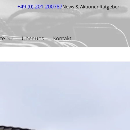
+49 (0) 201 200787
News & Aktionen
Ratgeber
te
Über uns
Kontakt