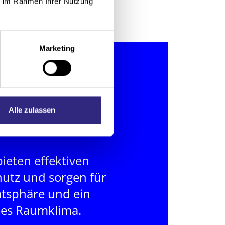
ie im Rahmen Ihrer Nutzung
Marketing
Alle zulassen
bieten effektiven
utz und sorgen für
atsphäre und ein
es Raumklima.