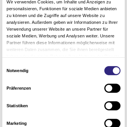
Wir verwenden Cookies, um Inhalte und Anzeigen zu
außen ist diese Lösung für das Auge unsichtbar
personalisieren, Funktionen für soziale Medien anbieten
und integriert sich optimal in die Architektur.
zu können und die Zugriffe auf unsere Website zu
analysieren. Außerdem geben wir Informationen zu Ihrer
Für
Rollläden und Fenster-Markisen
wird das
Verwendung unserer Website an unsere Partner für
SecuKit per dezentem Gurt in sekundenschnelle
soziale Medien, Werbung und Analysen weiter. Unsere
Partner führen diese Informationen möglicherweise mit
nach oben gezogen und der Rettungsweg ist
weiteren Daten zusammen, die Sie ihnen bereitgestellt
freigelegt.
haben oder die sie im Rahmen Ihrer Nutzung der Dienste
gesammelt haben.
E
Sie sind auf der Suche nach einer optimalen
Notwendig
i
Lösung im Notfall? Kommen Sie gerne auf uns zu,
n
um die Sicherheit Ihres Gebäudes zu verbessern.
w
Präferenzen
i
l
l
Statistiken
i
g
Marketing
u