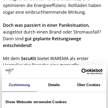
optimieren die Energieeffizienz. Rollläden haben
sogar eine einbruchhemmende Wirkung.
Doch was passiert in einer Paniksituation,
ausgelöst durch einen Brand oder Stromausfall?
Dann sind
gut geplante Rettungswege
entscheidend!
Mit dem
SecuKit
bietet WAREMA als erster
Hersteller der Branche eine
manuelle
Zusatzbedienung für alle Verschattungslösungen
,
um die Behänge im Notfall einfach und in
wenigen Sekunden zu öffnen.
Zustimmung
Details
Über Cookies
Das
SecuKit für Raffstoren
wird durch einfaches
Anheben der Endschiene nachoben geschoben
Diese Webseite verwendet Cookies
und rastet auf einer vordefinierten Höhe ein. Von