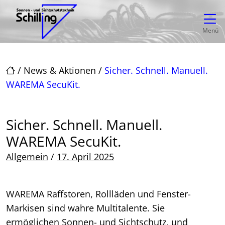
Direkt zur Top-Navigation
Direkt zur Hauptnavigation
Zum Inhalt springen
Direkt zum Footer
Hauptnavigation
Menü
/
News & Aktionen
/
Sicher. Schnell. Manuell.
WAREMA SecuKit.
Sicher. Schnell. Manuell.
WAREMA SecuKit.
Posted on
Allgemein
/
17. April 2025
WAREMA Raffstoren, Rollläden und Fenster-
Markisen sind wahre Multitalente. Sie
ermöglichen Sonnen- und Sichtschutz, und