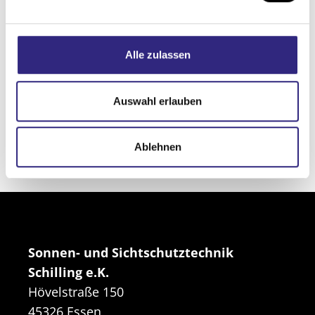
n
g
s
Alle zulassen
a
u
s
Auswahl erlauben
w
a
Ablehnen
h
l
Sonnen- und Sichtschutztechnik
Schilling e.K.
Hövelstraße 150
45326 Essen