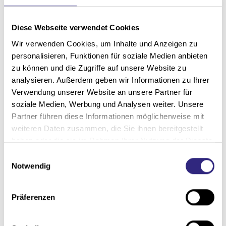
Schiebeläden aus Holz und
Diese Webseite verwendet Cookies
Aluminium
Wir verwenden Cookies, um Inhalte und Anzeigen zu
personalisieren, Funktionen für soziale Medien anbieten
zu können und die Zugriffe auf unsere Website zu
analysieren. Außerdem geben wir Informationen zu Ihrer
Verwendung unserer Website an unsere Partner für
soziale Medien, Werbung und Analysen weiter. Unsere
Partner führen diese Informationen möglicherweise mit
weiteren Daten zusammen, die Sie ihnen bereitgestellt
haben oder die sie im Rahmen Ihrer Nutzung der Dienste
Die Schiebeläden bieten
zahlreiche Design- und
gesammelt haben.
E
Materialvarianten
. Pflegeleichte Design-Dekore,
Notwendig
i
Echtholz oder Aluminium in RAL-Farben – passen
n
Sie den Außenbereich an Ihren eigenen Stil an.
w
Präferenzen
i
l