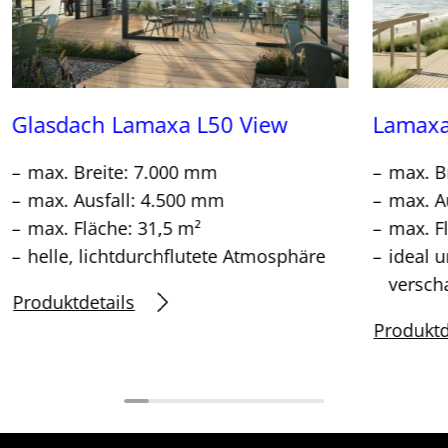
Glasdach Lamaxa L50 View
Lamaxa 
max. Breite: 7.000 mm
max. B
max. Ausfall: 4.500 mm
max. A
max. Fläche: 31,5 m²
max. F
helle, lichtdurchflutete Atmosphäre
ideal 
versch
Produktdetails
Produktd