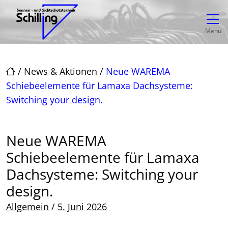
Direkt zur Top-Navigation
Direkt zur Hauptnavigation
Zum Inhalt springen
Direkt zum Footer
Hauptnavigation
Menü
/
News & Aktionen
/
Neue WAREMA
Schiebeelemente für Lamaxa Dachsysteme:
Switching your design.
Neue WAREMA
Schiebeelemente für Lamaxa
Dachsysteme: Switching your
design.
Posted on
Allgemein
/
5. Juni 2026