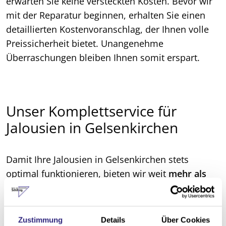
erwarten Sie keine versteckten Kosten. Bevor wir
mit der Reparatur beginnen, erhalten Sie einen
detaillierten Kostenvoranschlag, der Ihnen volle
Preissicherheit bietet. Unangenehme
Überraschungen bleiben Ihnen somit erspart.
Unser Komplettservice für
Jalousien in Gelsenkirchen
Damit Ihre Jalousien in Gelsenkirchen stets
optimal funktionieren, bieten wir weit
mehr als
reine Reparaturdienste
an. Unser
Rundum-
Service
umfasst auch
professionelle
Reinigungen
und
regelmäßige Wartungen
, die die
Zustimmung
Details
Über Cookies