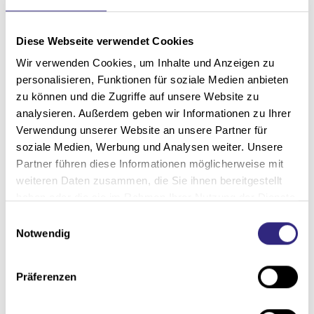
Lebensdauer Ihrer Jalousien verlängern und deren
reibungslose Funktion sicherstellen.
Diese Webseite verwendet Cookies
Elektrische Aufrüstung für maximalen
Wir verwenden Cookies, um Inhalte und Anzeigen zu
Komfort: Jalousien bequem per
personalisieren, Funktionen für soziale Medien anbieten
Knopfdruck steuern
zu können und die Zugriffe auf unsere Website zu
analysieren. Außerdem geben wir Informationen zu Ihrer
Erhöhen Sie den Komfort Ihrer Jalousien
Verwendung unserer Website an unsere Partner für
durch
eine elektrische Nachrüstung
. Egal ob
soziale Medien, Werbung und Analysen weiter. Unsere
Standard- oder Funkmotoren – wir bieten
Partner führen diese Informationen möglicherweise mit
Lösungen, mit denen Sie Ihre Jalousien
weiteren Daten zusammen, die Sie ihnen bereitgestellt
haben oder die sie im Rahmen Ihrer Nutzung der Dienste
einfach
per Schalter oder Fernbedienung
gesammelt haben.
E
steuern
können, um maximale
Notwendig
i
Bedienfreundlichkeit zu genießen.
n
w
Premium-Sonnenschutzlösungen von
Präferenzen
i
Warema: Eleganz trifft auf Funktion
l