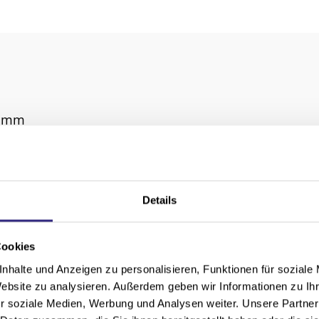
0 mm
0 mm
²
Details
IP-Führung, Fallarm, GranTex, Markisolette, Schiene
el, Motor, WMS Funkmotor
Cookies
nhalte und Anzeigen zu personalisieren, Funktionen für soziale
chiedene Größen
Website zu analysieren. Außerdem geben wir Informationen zu I
r soziale Medien, Werbung und Analysen weiter. Unsere Partner
a P60/P70, Pfosten-Riegel-Fassade, Terrassendach, W