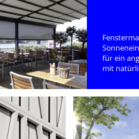
Fenstermar
Sonnenein
für ein a
mit natürl