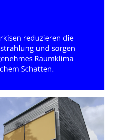
kisen reduzieren die
strahlung und sorgen
ngenehmes Raumklima
ichem Schatten.