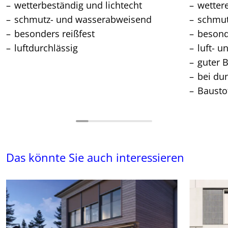
wetterbeständig und lichtecht
wetter
schmutz- und wasserabweisend
schmu
besonders reißfest
besond
luftdurchlässig
luft- u
guter 
bei du
Bausto
Das könnte Sie auch interessieren