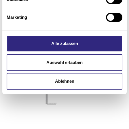
i
g
Marketing
u
n
g
s
Alle zulassen
a
u
s
Auswahl erlauben
w
a
Ablehnen
h
l