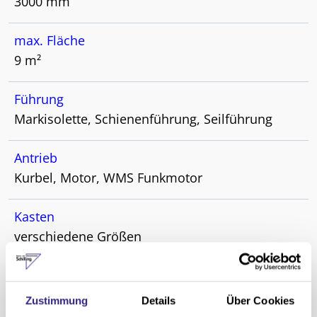
3000 mm
max. Fläche
9 m²
Führung
Markisolette, Schienenführung, Seilführung
Antrieb
Kurbel, Motor, WMS Funkmotor
Kasten
verschiedene Größen
Anwendungsbereich
Neubau, Renovierung
Zustimmung
Details
Über Cookies