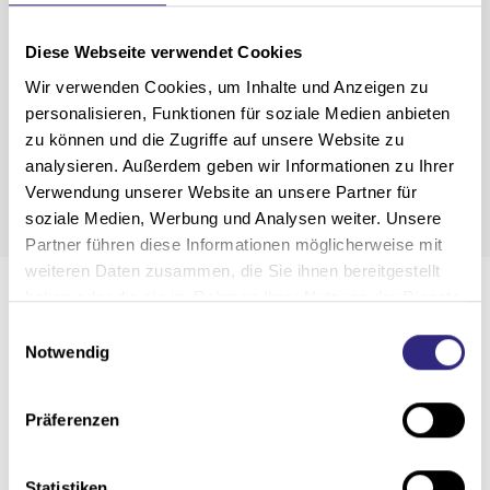
Markisentuch
Diese Webseite verwendet Cookies
WAREMA SecuTex-Gewebe A2, Acryl All Weather,
Acryl Standard, Screen, Soltis 92, Twilight Pearl
Wir verwenden Cookies, um Inhalte und Anzeigen zu
personalisieren, Funktionen für soziale Medien anbieten
zu können und die Zugriffe auf unsere Website zu
Montage
analysieren. Außerdem geben wir Informationen zu Ihrer
Deckenmontage, Wandmontage
Verwendung unserer Website an unsere Partner für
soziale Medien, Werbung und Analysen weiter. Unsere
Partner führen diese Informationen möglicherweise mit
weiteren Daten zusammen, die Sie ihnen bereitgestellt
haben oder die sie im Rahmen Ihrer Nutzung der Dienste
Details und Varianten
gesammelt haben.
E
Notwendig
i
n
w
Präferenzen
i
l
l
Statistiken