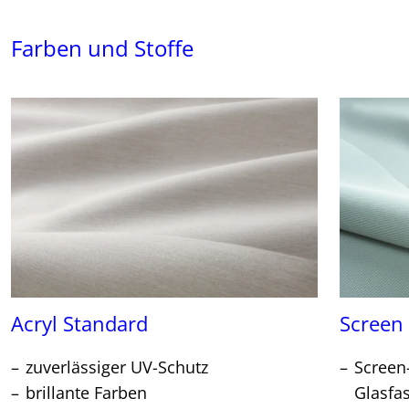
Farben und Stoffe
Acryl Standard
Screen
zuverlässiger UV-Schutz
Screen
brillante Farben
Glasfa