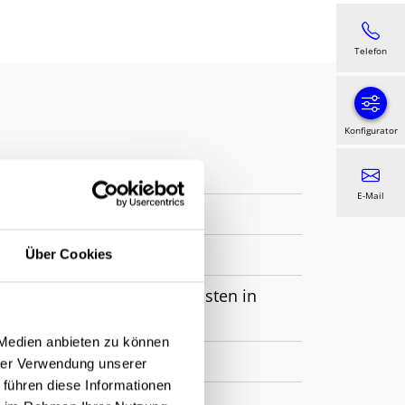
Telefon
Konfigurator
E-Mail
Über Cookies
loptik W4923, optional Pfosten in
 Medien anbieten zu können
hrer Verwendung unserer
 führen diese Informationen