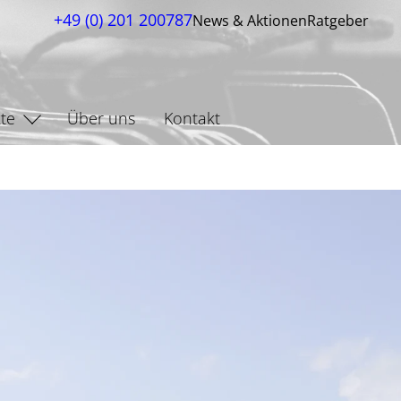
+49 (0) 201 200787
News & Aktionen
Ratgeber
te
Über uns
Kontakt