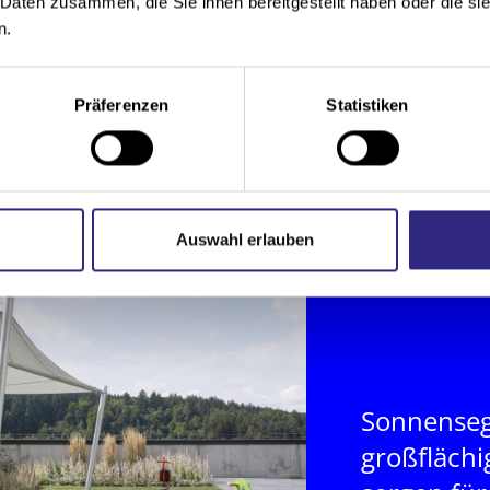
 Daten zusammen, die Sie ihnen bereitgestellt haben oder die s
n.
Präferenzen
Statistiken
Auswahl erlauben
Sonnenseg
großfläch