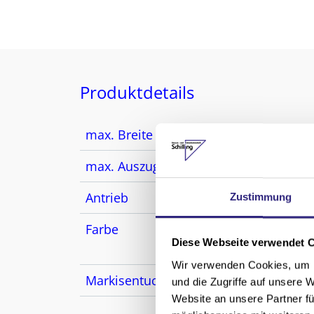
Produktdetails
max. Breite
900
max. Auszug
650
Antrieb
Moto
Zustimmung
Farbe
Pulv
Diese Webseite verwendet 
Edel
Wir verwenden Cookies, um I
Markisentuch
Acryl
und die Zugriffe auf unsere 
Website an unsere Partner fü