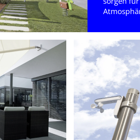
sorgen für 
Atmosphär