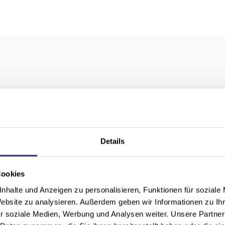
0 mm
0 mm
r, WMS Zwischenstecker
Details
erbeschichtet gem. WAREMA Farbwelt oder in Edelstah
Cookies
stahl-Ausführung
nhalte und Anzeigen zu personalisieren, Funktionen für soziale
 Uni
Website zu analysieren. Außerdem geben wir Informationen zu I
r soziale Medien, Werbung und Analysen weiter. Unsere Partner