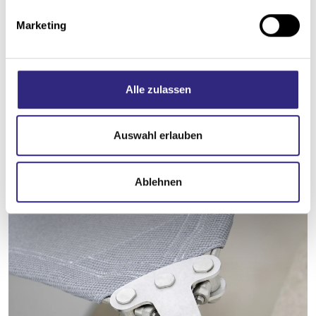
g
Marketing
u
n
g
s
Alle zulassen
a
u
s
Auswahl erlauben
w
a
Ablehnen
h
l