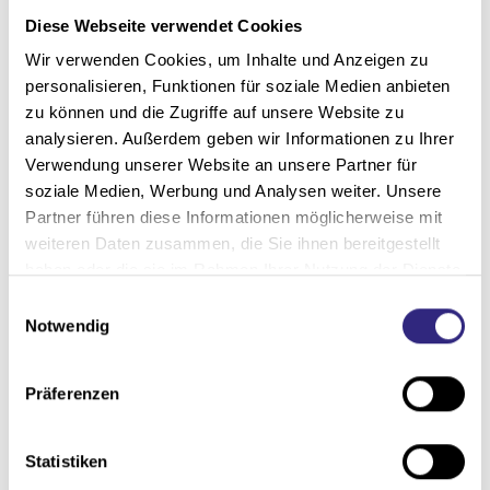
Diese Webseite verwendet Cookies
Wir verwenden Cookies, um Inhalte und Anzeigen zu
personalisieren, Funktionen für soziale Medien anbieten
zu können und die Zugriffe auf unsere Website zu
analysieren. Außerdem geben wir Informationen zu Ihrer
Verwendung unserer Website an unsere Partner für
soziale Medien, Werbung und Analysen weiter. Unsere
Partner führen diese Informationen möglicherweise mit
weiteren Daten zusammen, die Sie ihnen bereitgestellt
haben oder die sie im Rahmen Ihrer Nutzung der Dienste
gesammelt haben.
E
Notwendig
i
Sonnensegel spenden großflächigen
n
Schatten und sorgen für eine luftige,
w
Präferenzen
i
stilvolle Atmosphäre im Freien.
l
l
Statistiken
i