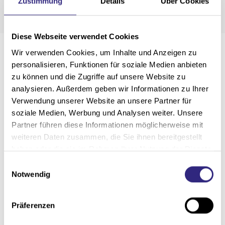
Zustimmung
Details
Über Cookies
Diese Webseite verwendet Cookies
Wir verwenden Cookies, um Inhalte und Anzeigen zu
personalisieren, Funktionen für soziale Medien anbieten
zu können und die Zugriffe auf unsere Website zu
analysieren. Außerdem geben wir Informationen zu Ihrer
Verwendung unserer Website an unsere Partner für
soziale Medien, Werbung und Analysen weiter. Unsere
Partner führen diese Informationen möglicherweise mit
weiteren Daten zusammen, die Sie ihnen bereitgestellt
haben oder die sie im Rahmen Ihrer Nutzung der Dienste
gesammelt haben.
E
Notwendig
i
n
w
Präferenzen
Schaffen Sie Ihren Schatten immer da,
i
l