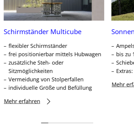
Schirmständer Multicube
Sonnen
flexibler Schirmständer
Ampel
frei positionierbar mittels Hubwagen
bis zu 
zusätzliche Steh- oder
Schieb
Sitzmöglichkeiten
Extras
Vermeidung von Stolperfallen
Mehr erf
individuelle Größe und Befüllung
Mehr erfahren