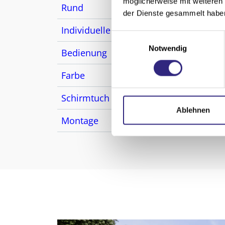
möglicherweise mit weiteren
Rund
max.
der Dienste gesammelt habe
Individuelle Formen
auf 
E
Notwendig
i
Bedienung
Kurb
n
w
Farbe
über 
i
Schirmtuch
über 
l
l
Ablehnen
Montage
Frei
i
g
u
n
g
s
a
u
s