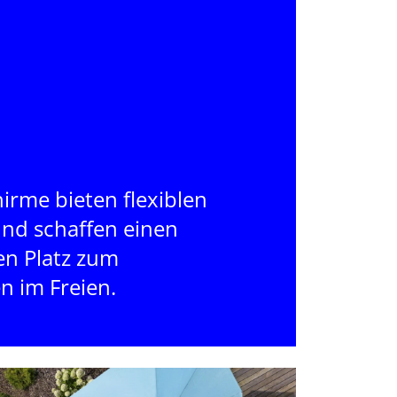
rme bieten flexiblen
und schaffen einen
en Platz zum
n im Freien.