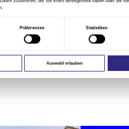
 Daten zusammen, die Sie ihnen bereitgestellt haben oder die s
 ø 700 cm
n.
Anfrage
Präferenzen
Statistiken
el, Motor
200 RAL-Farben (pulverbeschichtet, ohne Aufpreis)
120 Dessins aus 100% robuster Acryl-Faser
Auswahl erlauben
stehend, Wandmontage