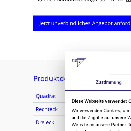
Jetzt unverbindliches Angebot anford
Produktdetails
Zustimmung
Quadrat
max.
Diese Webseite verwendet 
Rechteck
max.
Wir verwenden Cookies, um I
und die Zugriffe auf unsere 
Dreieck
max.
Website an unsere Partner fü