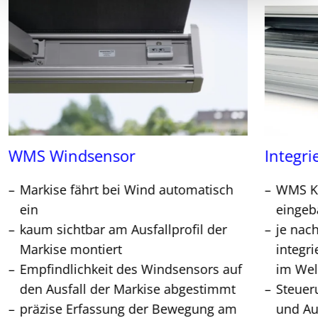
WMS Windsensor
Integri
Markise fährt bei Wind automatisch
WMS Ko
ein
eingeb
kaum sichtbar am Ausfallprofil der
je nac
Markise montiert
integr
Empfindlichkeit des Windsensors auf
im Wel
den Ausfall der Markise abgestimmt
Steuer
präzise Erfassung der Bewegung am
und Au