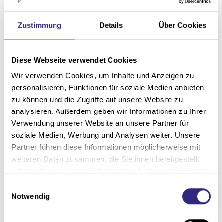
Zustimmung
Details
Über Cookies
Diese Webseite verwendet Cookies
Wir verwenden Cookies, um Inhalte und Anzeigen zu
personalisieren, Funktionen für soziale Medien anbieten
zu können und die Zugriffe auf unsere Website zu
analysieren. Außerdem geben wir Informationen zu Ihrer
Verwendung unserer Website an unsere Partner für
soziale Medien, Werbung und Analysen weiter. Unsere
Partner führen diese Informationen möglicherweise mit
weiteren Daten zusammen, die Sie ihnen bereitgestellt
haben oder die sie im Rahmen Ihrer Nutzung der Dienste
gesammelt haben.
E
Notwendig
i
n
w