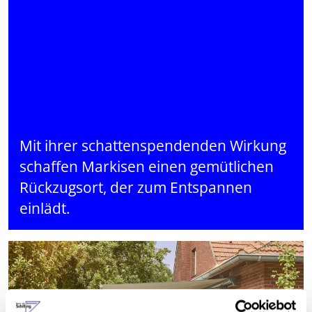
Mit ihrer schattenspendenden Wirkung
schaffen Markisen einen gemütlichen
Rückzugsort, der zum Entspannen
einlädt.