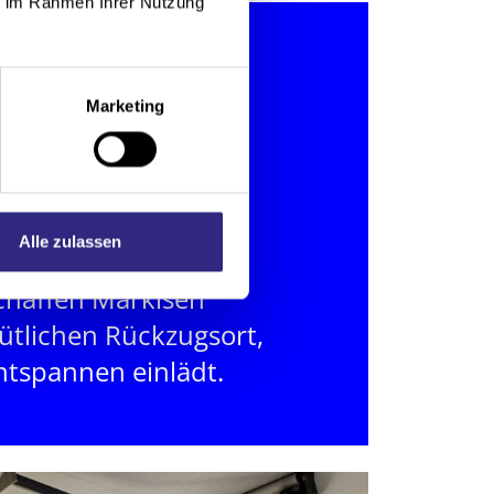
ie im Rahmen Ihrer Nutzung
Marketing
Alle zulassen
 schattenspendenden
chaffen Markisen
ütlichen Rückzugsort,
ntspannen einlädt.