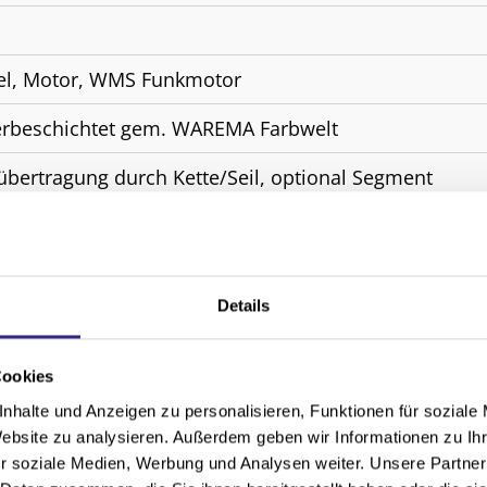
el, Motor, WMS Funkmotor
erbeschichtet gem. WAREMA Farbwelt
übertragung durch Kette/Seil, optional Segment
 All Weather, Acryl Standard, Soltis 92, Starlight Blue, 
sparrenmontage, Deckenmontage, Wandmontage
Details
Cookies
nhalte und Anzeigen zu personalisieren, Funktionen für soziale
Website zu analysieren. Außerdem geben wir Informationen zu I
r soziale Medien, Werbung und Analysen weiter. Unsere Partner