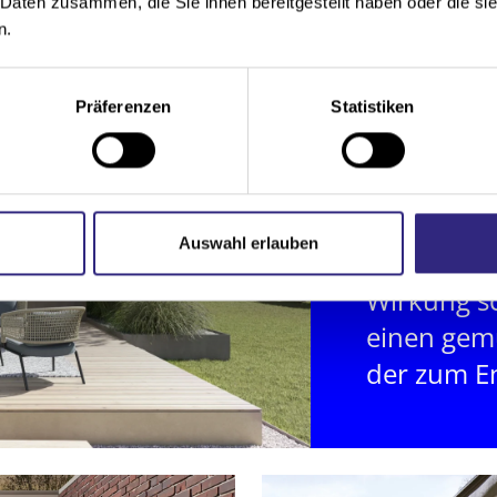
 Daten zusammen, die Sie ihnen bereitgestellt haben oder die s
n.
Präferenzen
Statistiken
Auswahl erlauben
Mit ihrer
Wirkung s
einen gem
der zum E