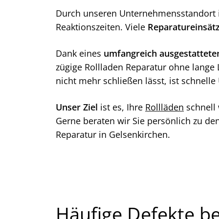
w
Durch unseren Unternehmensstandort in
a
Reaktionszeiten. Viele
Reparatureinsät
h
l
Dank eines
umfangreich ausgestatteten
zügige Rollladen Reparatur ohne lange 
nicht mehr schließen lässt, ist schnell
Unser Ziel
ist es, Ihre
Rollläden
schnell 
Gerne beraten wir Sie persönlich zu d
Reparatur in Gelsenkirchen.
Häufige Defekte b