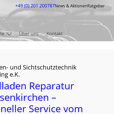
+49 (0) 201 200787
News & Aktionen
Ratgeber
te
Über uns
Kontakt
en- und Sichtschutztechnik
ing e.K.
lladen Reparatur
senkirchen –
neller Service vom