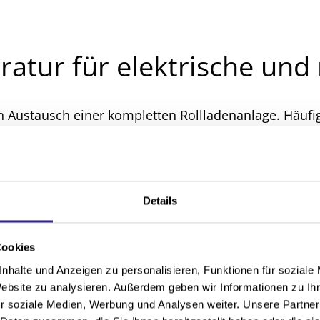
atur für elektrische und
n Austausch einer kompletten Rollladenanlage. Häufig
beheben. Wir übernehmen die Rollladen Reparatur in G
 sich um klassische Gurtrollläden oder moderne elek
r anderem um:
Details
llladengurte
Cookies
läden
nhalte und Anzeigen zu personalisieren, Funktionen für soziale
Website zu analysieren. Außerdem geben wir Informationen zu I
anzer
r soziale Medien, Werbung und Analysen weiter. Unsere Partner