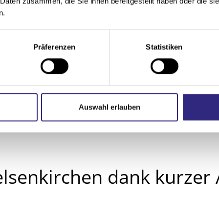
 Daten zusammen, die Sie ihnen bereitgestellt haben oder die s
trischen Steuerungen
n.
fhängungen
unter fahren
Präferenzen
Statistiken
ine
präzise Fehleranalyse entscheidend
. Oft liegen d
en oder Problemen an der Steuerungstechnik. Durch 
n.
Auswahl erlauben
Gelsenkirchen dank kurzer