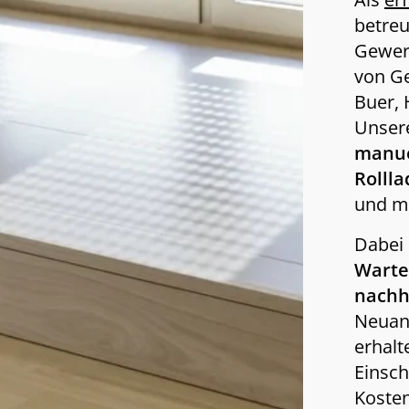
betreu
Gewer
von Ge
Buer, 
Unser
manue
Rolll
und mi
Dabei 
Warte
nachh
Neuans
erhalt
Einsch
Koste