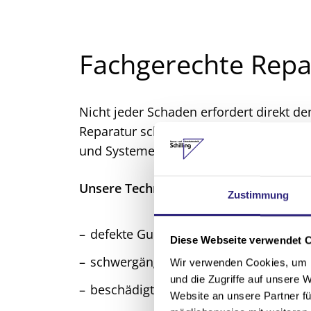
Fachgerechte Repar
Nicht jeder Schaden erfordert direkt de
Reparatur schnell und kosteneffizient 
und Systeme – unabhängig davon, ob es
Unsere Techniker kümmern sich unte
Zustimmung
defekte Gurtwickler und gerissene Ro
Diese Webseite verwendet 
schwergängige oder verklemmte Roll
Wir verwenden Cookies, um I
und die Zugriffe auf unsere 
beschädigte Lamellen und Rollladenp
Website an unsere Partner fü