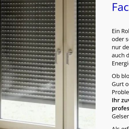
Fac
Ein Ro
oder s
nur de
auch d
Energi
Ob blo
Gurt o
Proble
Ihr zu
profe
Gelsen
Als
er