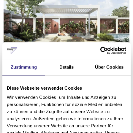
Zustimmung
Details
Über Cookies
Lamellendach Lamaxa L70
max. Breite: 4.750 mm
Diese Webseite verwendet Cookies
max. Ausfall: 6.330 mm
Wir verwenden Cookies, um Inhalte und Anzeigen zu
max. Fläche: 28,75 m²
personalisieren, Funktionen für soziale Medien anbieten
dreh- und verfahrbare Lamellen auf Knopfdruck
zu können und die Zugriffe auf unsere Website zu
analysieren. Außerdem geben wir Informationen zu Ihrer
Produktdetails
Verwendung unserer Website an unsere Partner für
soziale Medien, Werbung und Analysen weiter. Unsere