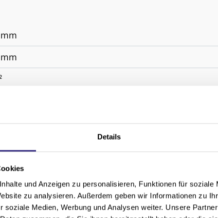
0 mm
0 mm
²
r, WMS Funkmotor
onal gem. WAREMA Farbwelt, pulverbeschichtet
Details
 Standard, Soltis 92, Starlight Blue, Twilight Pearl
 Glas mit unterschiedlichen Abständen
Cookies
nhalte und Anzeigen zu personalisieren, Funktionen für soziale
Website zu analysieren. Außerdem geben wir Informationen zu I
r soziale Medien, Werbung und Analysen weiter. Unsere Partner