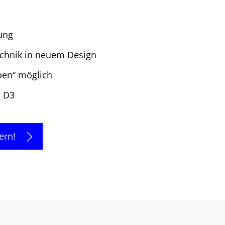
ung
chnik in neuem Design
ben“ möglich
a D3
ern!