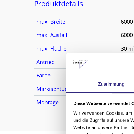
Produktdetails
max. Breite
600
max. Ausfall
600
max. Fläche
30 m
Antrieb
Moto
Farbe
opti
Zustimmung
Markisentuch
Acryl
Montage
über
Diese Webseite verwendet 
Wir verwenden Cookies, um I
und die Zugriffe auf unsere 
Website an unsere Partner fü