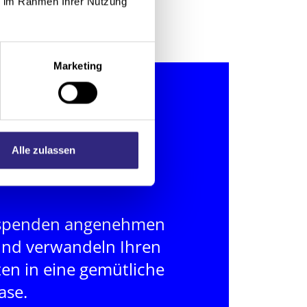
ie im Rahmen Ihrer Nutzung
Marketing
Alle zulassen
 spenden angenehmen
und verwandeln Ihren
en in eine gemütliche
ase.