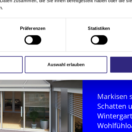
 Daten zusammen, die Sie ihnen bereitgestellt haben oder die s
n.
Präferenzen
Statistiken
Auswahl erlauben
Markisen
Schatten 
Wintergart
Wohlfühlo