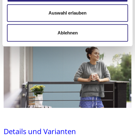
u
s
Auswahl erlauben
w
a
Ablehnen
h
l
Details und Varianten