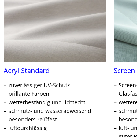
Acryl Standard
Screen
zuverlässiger UV-Schutz
Screen
brillante Farben
Glasfa
wetterbeständig und lichtecht
wetter
schmutz- und wasserabweisend
schmu
besonders reißfest
besond
luftdurchlässig
luft- u
guter 