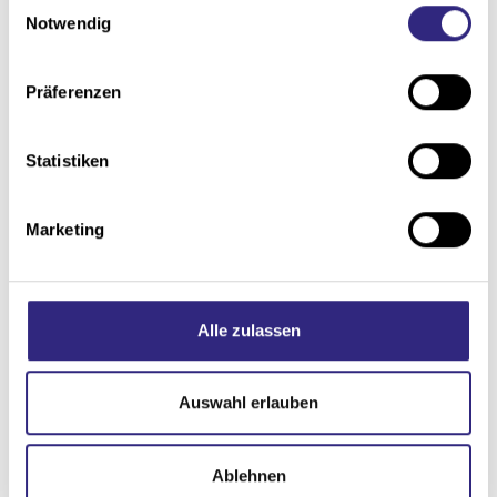
E
Notwendig
i
n
w
Präferenzen
i
l
l
Statistiken
i
g
Marketing
u
n
g
s
Details und Varianten
Alle zulassen
a
u
s
Auswahl erlauben
w
a
Ablehnen
h