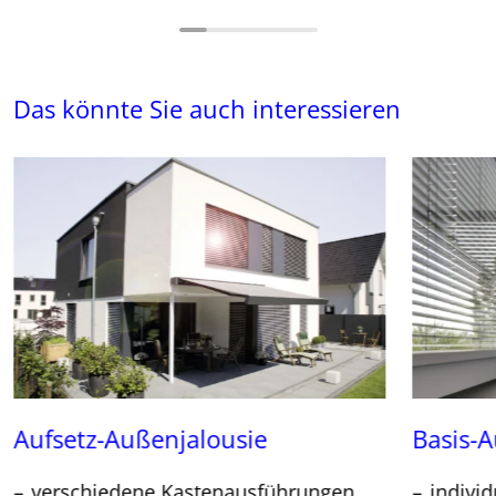
Das könnte Sie auch interessieren
Aufsetz-Außenjalousie
Basis-
verschiedene Kastenausführungen
individ