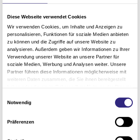
Diese Webseite verwendet Cookies
Wir verwenden Cookies, um Inhalte und Anzeigen zu
personalisieren, Funktionen für soziale Medien anbieten
zu können und die Zugriffe auf unsere Website zu
analysieren. Außerdem geben wir Informationen zu Ihrer
Verwendung unserer Website an unsere Partner für
soziale Medien, Werbung und Analysen weiter. Unsere
Partner führen diese Informationen möglicherweise mit
weiteren Daten zusammen, die Sie ihnen bereitgestellt
haben oder die sie im Rahmen Ihrer Nutzung der Dienste
gesammelt haben.
Rollos bieten flexiblen Sichtschutz und
E
Notwendig
i
optimale Lichtregulierung für ein
n
angenehmes Raumklima.
w
Präferenzen
i
l