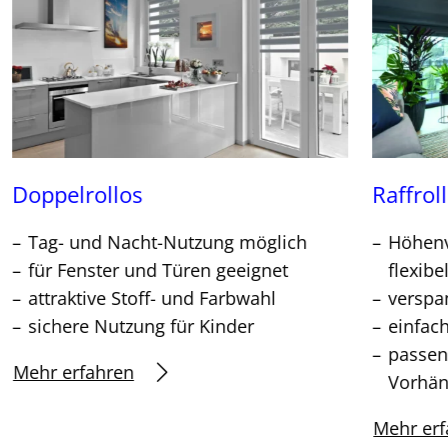
Doppelrollos
Raffrol
Tag- und Nacht-Nutzung möglich
Höhenv
für Fenster und Türen geeignet
flexibe
attraktive Stoff- und Farbwahl
verspa
sichere Nutzung für Kinder
einfac
passen
Mehr erfahren
Vorhä
Mehr erf