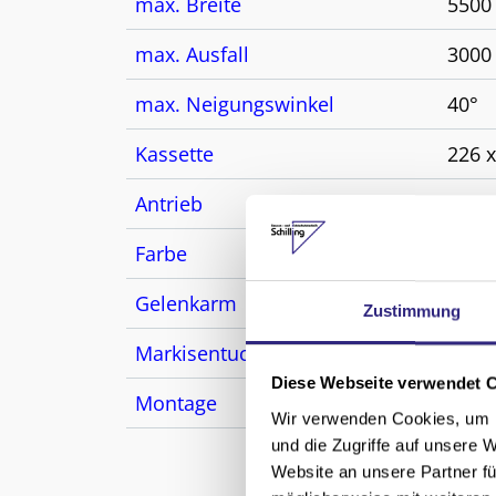
max. Breite
550
max. Ausfall
300
max. Neigungswinkel
40°
Kassette
226 
Antrieb
Kurb
Farbe
Pulv
Gelenkarm
Kraf
Zustimmung
Markisentuch
Acryl
Diese Webseite verwendet 
Montage
Dach
Wir verwenden Cookies, um I
und die Zugriffe auf unsere 
Website an unsere Partner fü