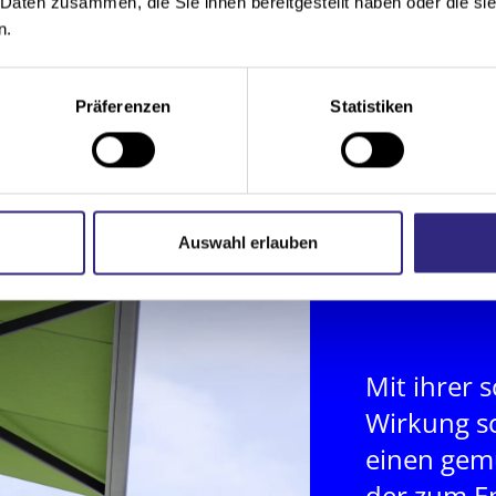
 Daten zusammen, die Sie ihnen bereitgestellt haben oder die s
n.
Präferenzen
Statistiken
Auswahl erlauben
Mit ihrer
Wirkung s
einen gem
der zum E