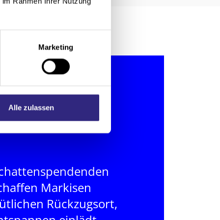
ie im Rahmen Ihrer Nutzung
Marketing
Alle zulassen
 schattenspendenden
chaffen Markisen
ütlichen Rückzugsort,
ntspannen einlädt.