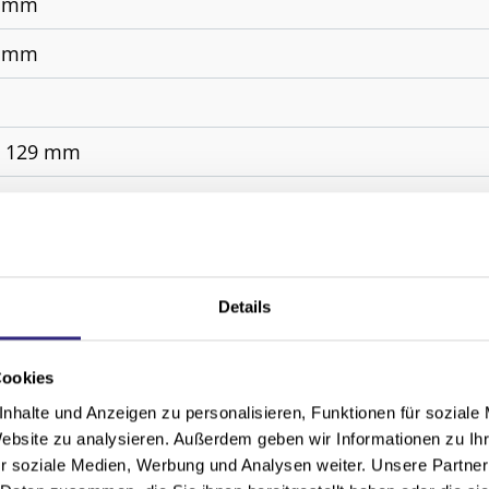
0 mm
0 mm
x 129 mm
el, Motor, WMS Funkmotor
erbeschichtet in RAL 9016, RAL 9006, W4916, option
tübertragung durch Flexband
Details
 All Weather, Acryl Standard, Soltis 92, Starlight Blue, 
Cookies
sparrenmontage, Deckenmontage, Wandmontage
nhalte und Anzeigen zu personalisieren, Funktionen für soziale
Website zu analysieren. Außerdem geben wir Informationen zu I
r soziale Medien, Werbung und Analysen weiter. Unsere Partner