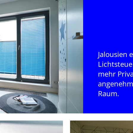
Jalousien 
Lichtsteue
mehr Priva
angenehm
Raum.