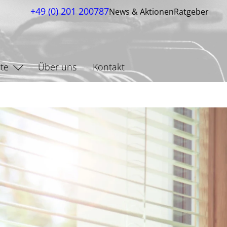
+49 (0) 201 200787
News & Aktionen
Ratgeber
te
Über uns
Kontakt