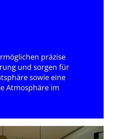
ermöglichen präzise
rung und sorgen für
tsphäre sowie eine
e Atmosphäre im